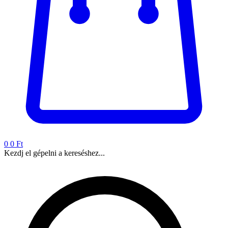
0
0 Ft
Kezdj el gépelni a kereséshez...