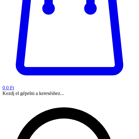
0
0 Ft
Kezdj el gépelni a kereséshez...