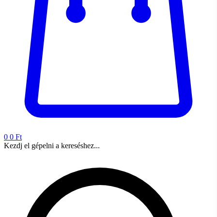
0
0 Ft
Kezdj el gépelni a kereséshez...