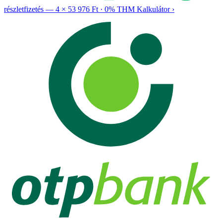
részletfizetés —
4 × 53 976 Ft
·
0% THM
Kalkulátor ›