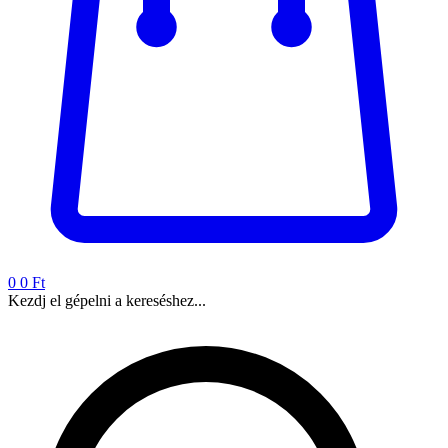
0
0 Ft
Kezdj el gépelni a kereséshez...