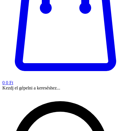
0
0 Ft
Kezdj el gépelni a kereséshez...