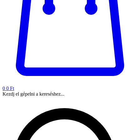
0
0 Ft
Kezdj el gépelni a kereséshez...