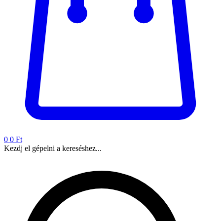
0
0 Ft
Kezdj el gépelni a kereséshez...