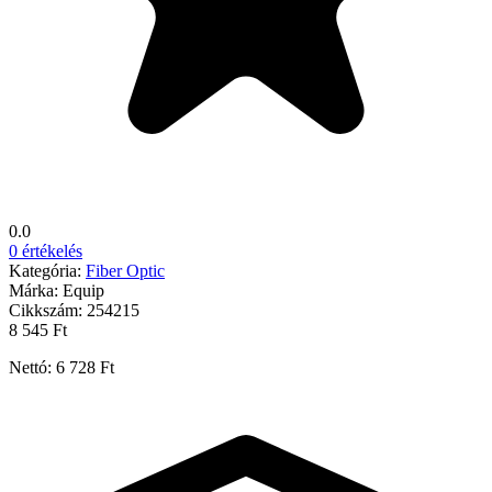
0.0
0 értékelés
Kategória:
Fiber Optic
Márka:
Equip
Cikkszám:
254215
8 545 Ft
Nettó: 6 728 Ft