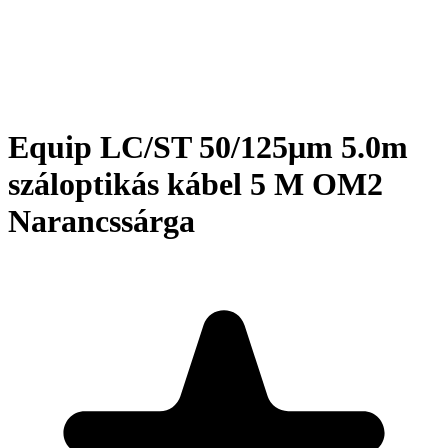
Equip LC/ST 50/125μm 5.0m
száloptikás kábel 5 M OM2
Narancssárga