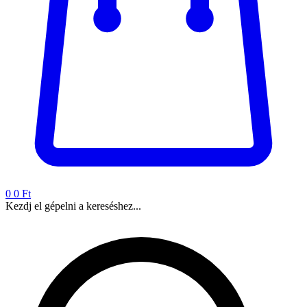
0
0 Ft
Kezdj el gépelni a kereséshez...