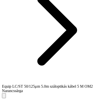
Equip LC/ST 50/125μm 5.0m száloptikás kábel 5 M OM2
Narancssárga