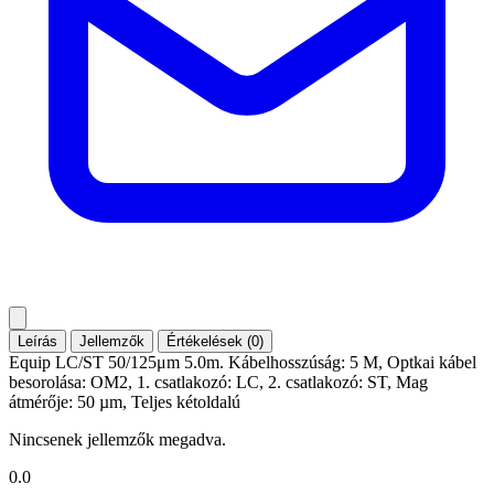
Leírás
Jellemzők
Értékelések (0)
Equip LC/ST 50/125μm 5.0m. Kábelhosszúság: 5 M, Optkai kábel
besorolása: OM2, 1. csatlakozó: LC, 2. csatlakozó: ST, Mag
átmérője: 50 µm, Teljes kétoldalú
Nincsenek jellemzők megadva.
0.0