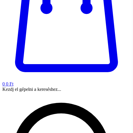
0
0 Ft
Kezdj el gépelni a kereséshez...