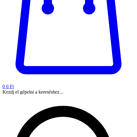
0
0 Ft
Kezdj el gépelni a kereséshez...