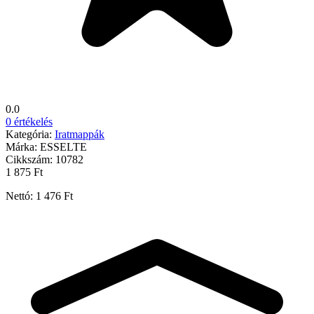
0.0
0 értékelés
Kategória:
Iratmappák
Márka:
ESSELTE
Cikkszám:
10782
1 875 Ft
Nettó: 1 476 Ft