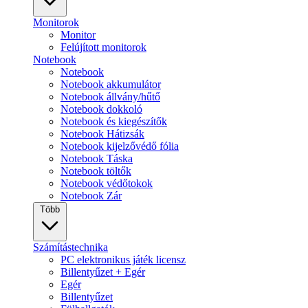
Monitorok
Monitor
Felújított monitorok
Notebook
Notebook
Notebook akkumulátor
Notebook állvány/hűtő
Notebook dokkoló
Notebook és kiegészítők
Notebook Hátizsák
Notebook kijelzővédő fólia
Notebook Táska
Notebook töltők
Notebook védőtokok
Notebook Zár
Több
Számítástechnika
PC elektronikus játék licensz
Billentyűzet + Egér
Egér
Billentyűzet