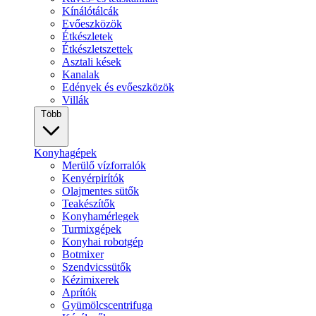
Kínálótálcák
Evőeszközök
Étkészletek
Étkészletszettek
Asztali kések
Kanalak
Edények és evőeszközök
Villák
Több
Konyhagépek
Merülő vízforralók
Kenyérpirítók
Olajmentes sütők
Teakészítők
Konyhamérlegek
Turmixgépek
Konyhai robotgép
Botmixer
Szendvicssütők
Kézimixerek
Aprítók
Gyümölcscentrifuga