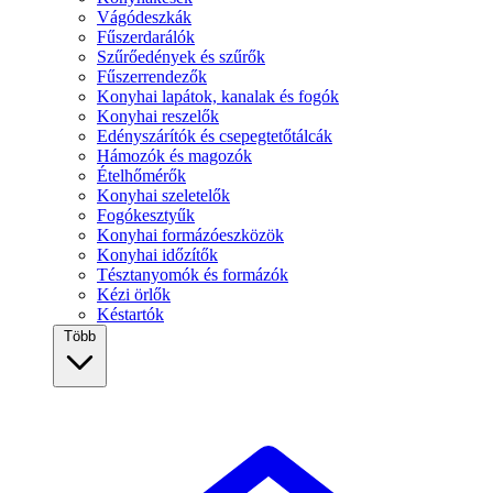
Vágódeszkák
Fűszerdarálók
Szűrőedények és szűrők
Fűszerrendezők
Konyhai lapátok, kanalak és fogók
Konyhai reszelők
Edényszárítók és csepegtetőtálcák
Hámozók és magozók
Ételhőmérők
Konyhai szeletelők
Fogókesztyűk
Konyhai formázóeszközök
Konyhai időzítők
Tésztanyomók és formázók
Kézi örlők
Késtartók
Több