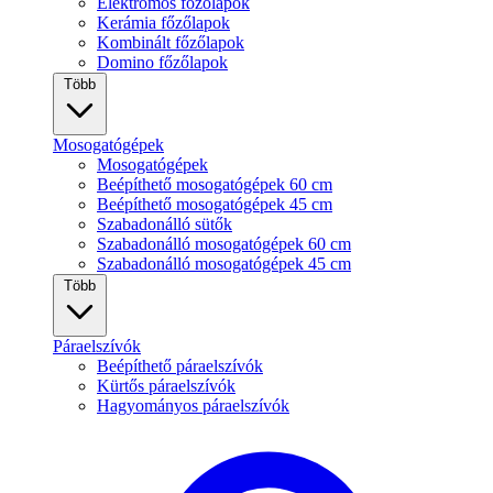
Elektromos főzőlapok
Kerámia főzőlapok
Kombinált főzőlapok
Domino főzőlapok
Több
Mosogatógépek
Mosogatógépek
Beépíthető mosogatógépek 60 cm
Beépíthető mosogatógépek 45 cm
Szabadonálló sütők
Szabadonálló mosogatógépek 60 cm
Szabadonálló mosogatógépek 45 cm
Több
Páraelszívók
Beépíthető páraelszívók
Kürtős páraelszívók
Hagyományos páraelszívók