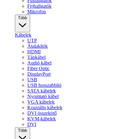
Fülhallgatók
Fejhallgatók
Mikrofon
Több
Kábelek
UTP
Átalakítók
HDMI
Tápkábel
Audió kábel
Fiber Optic
DisplayPort
USB
USB hosszabbító
SATA kábelek
Nyomtató kábel
VGA kábelek
Koaxiális kábelek
DVI összekötő
KVM-kábelek
DVI
Több