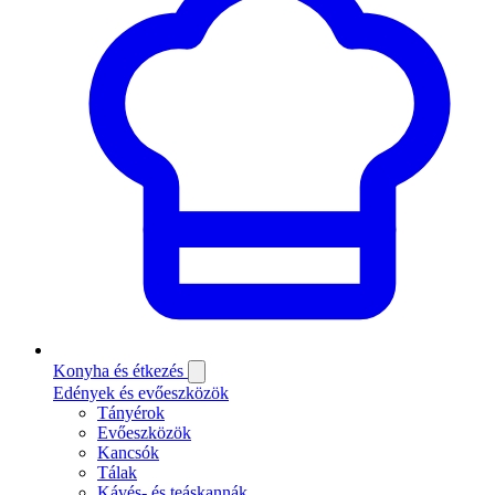
Konyha és étkezés
Edények és evőeszközök
Tányérok
Evőeszközök
Kancsók
Tálak
Kávés- és teáskannák