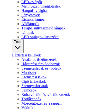
LED-es égők
Mennyezeti világítótestek
Hangulatvilágítás
Fénycsövek
Éjszakai lámpa
Állólámpák
Talajba süllyeszthető lámpák
Lámpák
LED szalagok tartozékai
Több
Háztartási kellékek
Általános tisztítószerek
Háztartási tárolódobozok
Szemetesládák és -vödrök
Mosószer
Szemeteszsákok
Cipő tartozékok
Szennyeskosarak
Felmosók
Ruhaszárítók és szárítóakasztók
Törlőkendők
Mosogatószer és -szappan
Vödrök