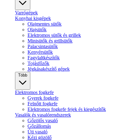
Varrógépek
Konyhai kisgépek
Olajmentes sütők
Olajsütők
Elektromos sütők és grillek
Minisütők és grillsütők
Palacsintasütők
Kenyérsütők
Fagylaltkészítők
Tojásfőzők
Jégkásakészítő gépek
Több
Elektromos fogkefe
Gyerek fogkefe
Felnőtt fogkefe
Elektromos fogkefe fejek és kiegészítők
Vasalók és vasalórendszerek
Gőzölős vasaló
Gőzállomás
Úti vasaló
Kézi gözölő