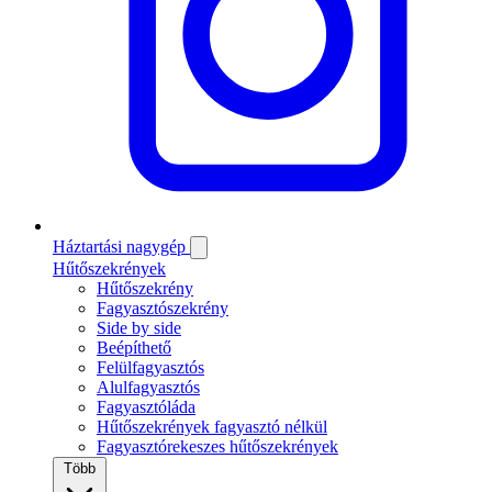
Háztartási nagygép
Hűtőszekrények
Hűtőszekrény
Fagyasztószekrény
Side by side
Beépíthető
Felülfagyasztós
Alulfagyasztós
Fagyasztóláda
Hűtőszekrények fagyasztó nélkül
Fagyasztórekeszes hűtőszekrények
Több