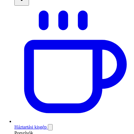
Háztartási kisgép
Porszívók