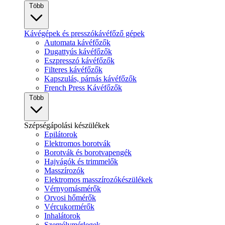
Több
Kávégépek és presszókávéfőző gépek
Automata kávéfőzők
Dugattyús kávéfőzők
Eszpresszó kávéfőzők
Filteres kávéfőzők
Kapszulás, párnás kávéfőzők
French Press Kávéfőzők
Több
Szépségápolási készülékek
Epilátorok
Elektromos borotvák
Borotvák és borotvapengék
Hajvágók és trimmelők
Masszírozók
Elektromos masszírozókészülékek
Vérnyomásmérők
Orvosi hőmérők
Vércukormérők
Inhalátorok
Személymérlegek