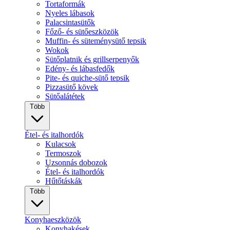
Tortaformák
Nyeles lábasok
Palacsintasütők
Főző- és sütőeszközök
Muffin- és süteménysütő tepsik
Wokok
Sütőplatnik és grillserpenyők
Edény- és lábasfedők
Pite- és quiche-sütő tepsik
Pizzasütő kövek
Sütőalátétek
Több
Étel- és italhordók
Kulacsok
Termoszok
Uzsonnás dobozok
Étel- és italhordók
Hűtőtáskák
Több
Konyhaeszközök
Konyhakések