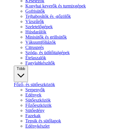
Késélezők
Konyhai keverők és turmixgépek
Gofrisütők
Tejhabosítók és -gőzölők
Vízszűrők
Szeletelőgépek
Húsdarálók
Minisütők és grillsütők
Vákuumfóliázók
Citrusprés
Szóda- és üdítőitalgépek
Ételaszalók
Fagylaltkészítők
Több
Főző- és sütőeszközök
Serpenyők
Edények
Sütőeszközök
Főzőeszközök
Sütőedény
Fazekak
Tepsik és sütőlapok
Edénykészlet