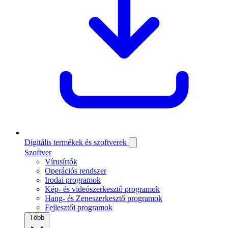
Digitális termékek és szoftverek
Szoftver
Vírusírtók
Operációs rendszer
Irodai programok
Kép- és videószerkesztő programok
Hang- és Zeneszerkesztő programok
Fejlesztői programok
Több