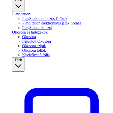
Több
PlayStation
PlayStation dobozos játékok
PlayStation elektronikus játék licensz
PlayStation konzol
Okosóra és tartozékok
Okosóra
Felújított Okosóra
Okosóra szíjak
Okosóra töltők
Kijelzővédő fólia
Több