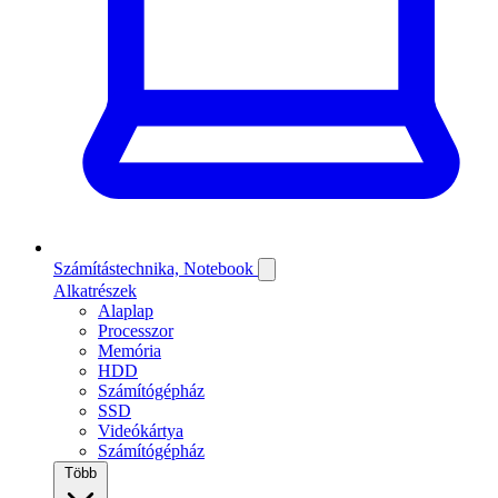
Számítástechnika, Notebook
Alkatrészek
Alaplap
Processzor
Memória
HDD
Számítógépház
SSD
Videókártya
Számítógépház
Több