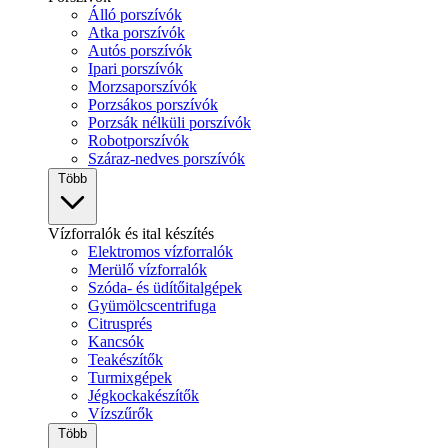
Álló porszívók
Atka porszívók
Autós porszívók
Ipari porszívók
Morzsaporszívók
Porzsákos porszívók
Porzsák nélküli porszívók
Robotporszívók
Száraz-nedves porszívók
Több
Vízforralók és ital készítés
Elektromos vízforralók
Merülő vízforralók
Szóda- és üdítőitalgépek
Gyümölcscentrifuga
Citrusprés
Kancsók
Teakészítők
Turmixgépek
Jégkockakészítők
Vízszűrők
Több