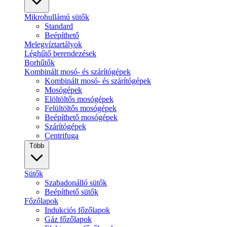
Mikrohullámú sütők
Standard
Beépíthető
Melegvíztartályok
Léghűtő berendezések
Borhűtők
Kombinált mosó- és szárítógépek
Kombinált mosó- és szárítógépek
Mosógépek
Elöltöltős mosógépek
Felültöltős mosógépek
Beépíthető mosógépek
Szárítógépek
Centrifuga
Több
Sütők
Szabadonálló sütők
Beépíthető sütők
Főzőlapok
Indukciós főzőlapok
Gáz főzőlapok