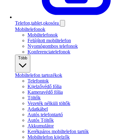
Telefon,tablet,okosóra
Mobiltelefonok
Mobiltelefonok
Felújított mobiltelefon
Nyomógombos telefonok
Konferenciatelefonok
Több
Mobiltelefon tartozékok
Telefontok
Kijelzővédő fólia
Kameravédő fólia
Töltők
Vezeték nélküli töltők
Adatkábel
Autós telefontartó
Autós Töltők
Akkumulátor
Kerékpáros mobiltelefon tartók
Mobiltelefon kijelzők