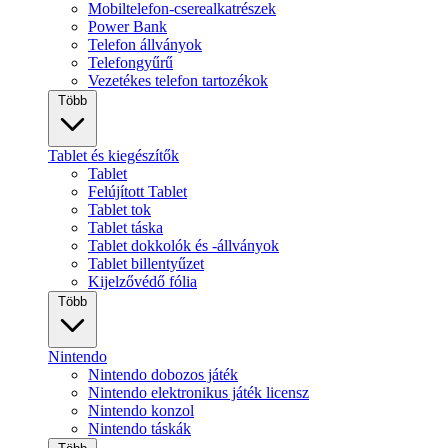
Mobiltelefon-cserealkatrészek
Power Bank
Telefon állványok
Telefongyűrű
Vezetékes telefon tartozékok
Több
Tablet és kiegészítők
Tablet
Felújított Tablet
Tablet tok
Tablet táska
Tablet dokkolók és -állványok
Tablet billentyűzet
Kijelzővédő fólia
Több
Nintendo
Nintendo dobozos játék
Nintendo elektronikus játék licensz
Nintendo konzol
Nintendo táskák