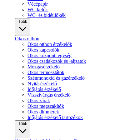
Vécépapír
WC kefék
WC- és bidéülőkék
Több
Okos otthon
Okos otthon érzékelők
Okos kapcsolók
Okos központi egység
Okos csatlakozók és -aljzatok
Mozgásérzékelő
Okos termosztátok
Szénmonoxid és gázérzékelő
Nyitásérzékelő
Időjárás érzékelő
Vízszivárgás érzékelő
Okos zárak
Okos megszakítók
Okos dimmerek
Időjárás érzékelő tartozékok
Több