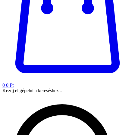
0
0 Ft
Kezdj el gépelni a kereséshez...