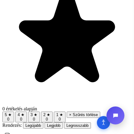
0 értékelés alapján
5 ★
4 ★
3 ★
2 ★
1 ★
× Szűrés törlése
0
0
0
0
0
Rendezés:
Legújabb
Legjobb
Legrosszabb