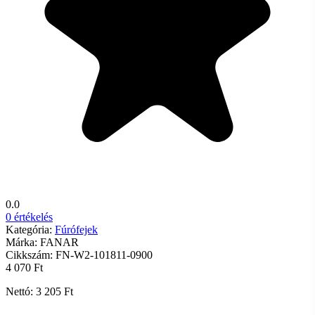
0.0
0 értékelés
Kategória:
Fúrófejek
Márka:
FANAR
Cikkszám:
FN-W2-101811-0900
4 070 Ft
Nettó: 3 205 Ft