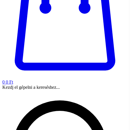
0
0 Ft
Kezdj el gépelni a kereséshez...