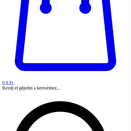
0
0 Ft
Kezdj el gépelni a kereséshez...