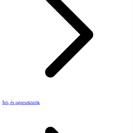
Író- és rajzeszközök