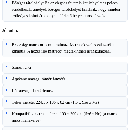
Bőséges tárolóhely: Ez az elegáns fejtámla két kényelmes polccal
rendelkezik, amelyek bőséges tárolóhelyet kínálnak, hogy minden
szükséges holmiját könnyen elérhető helyen tartsa éjszaka.
Jó tudni:
Ez az ágy matracot nem tartalmaz. Matracok széles választékát
kínáljuk. A hozzá illő matracot megtekintheti áruházunkban.
Színe: fehér
Ágykeret anyaga: tömör fenyőfa
Léc anyaga: furnérlemez
Teljes mérete: 224,5 x 106 x 82 cm (Ho x Szé x Ma)
Kompatibilis matrac mérete: 100 x 200 cm (Szé x Ho) (a matrac
nincs mellékelve)