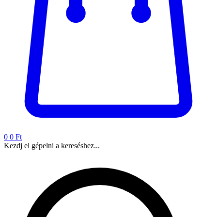
0
0 Ft
Kezdj el gépelni a kereséshez...