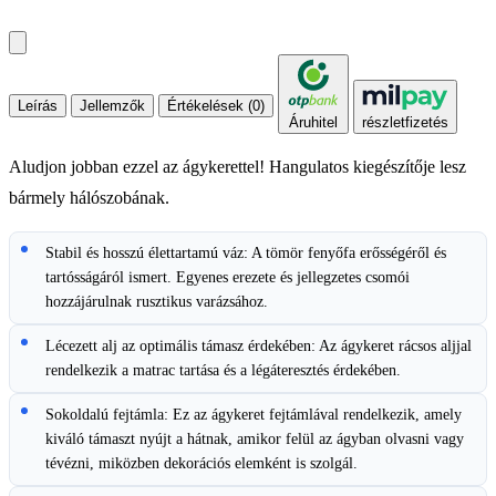
Leírás
Jellemzők
Értékelések (0)
Áruhitel
részletfizetés
Aludjon jobban ezzel az ágykerettel! Hangulatos kiegészítője lesz
bármely hálószobának.
Stabil és hosszú élettartamú váz: A tömör fenyőfa erősségéről és
tartósságáról ismert. Egyenes erezete és jellegzetes csomói
hozzájárulnak rusztikus varázsához.
Lécezett alj az optimális támasz érdekében: Az ágykeret rácsos aljjal
rendelkezik a matrac tartása és a légáteresztés érdekében.
Sokoldalú fejtámla: Ez az ágykeret fejtámlával rendelkezik, amely
kiváló támaszt nyújt a hátnak, amikor felül az ágyban olvasni vagy
tévézni, miközben dekorációs elemként is szolgál.