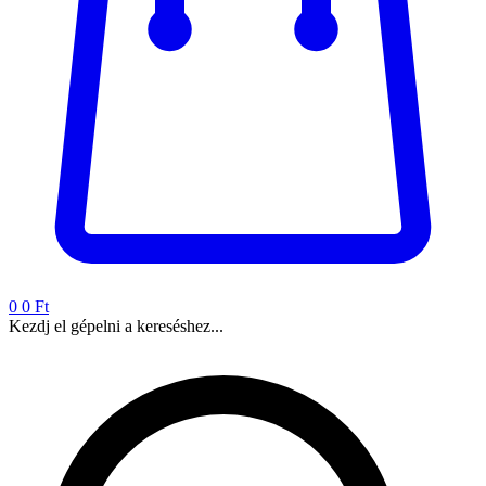
0
0 Ft
Kezdj el gépelni a kereséshez...