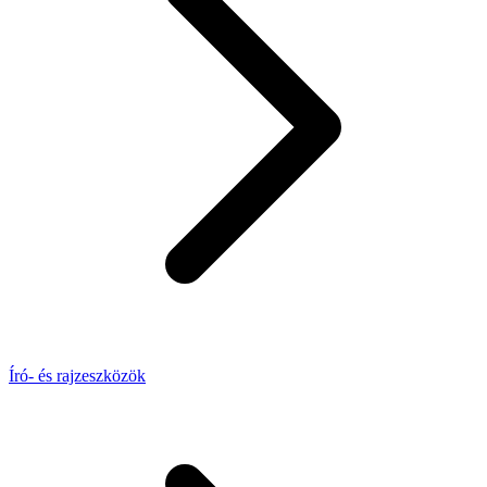
Író- és rajzeszközök