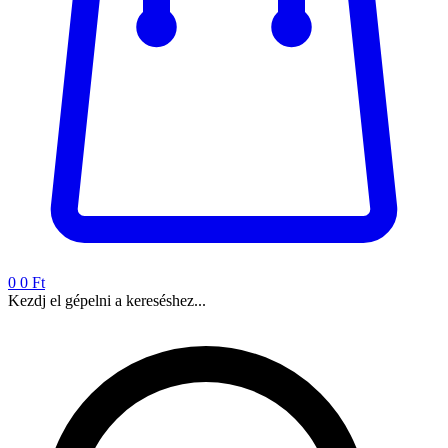
0
0 Ft
Kezdj el gépelni a kereséshez...