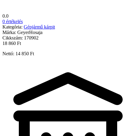
0.0
0 értékelés
Kategória:
Gépjármű kárpit
Márka:
GeyerHosaja
Cikkszám:
170902
18 860 Ft
Nettó: 14 850 Ft