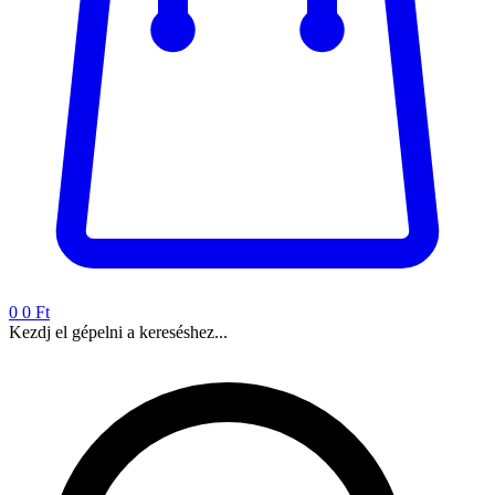
0
0 Ft
Kezdj el gépelni a kereséshez...