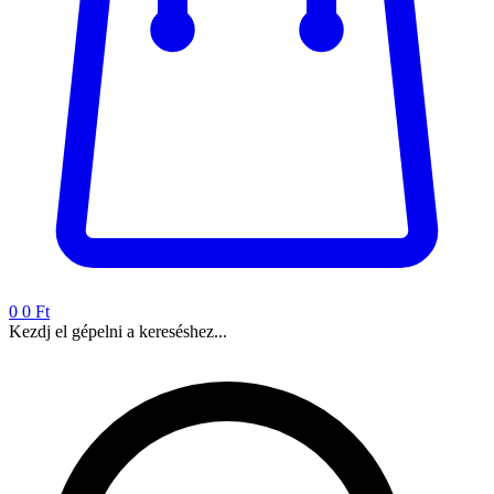
0
0 Ft
Kezdj el gépelni a kereséshez...