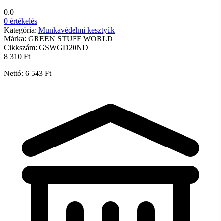
0.0
0 értékelés
Kategória:
Munkavédelmi kesztyűk
Márka:
GREEN STUFF WORLD
Cikkszám:
GSWGD20ND
8 310 Ft
Nettó: 6 543 Ft