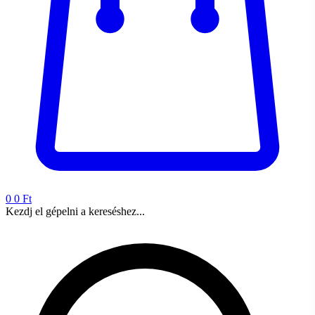
0
0 Ft
Kezdj el gépelni a kereséshez...