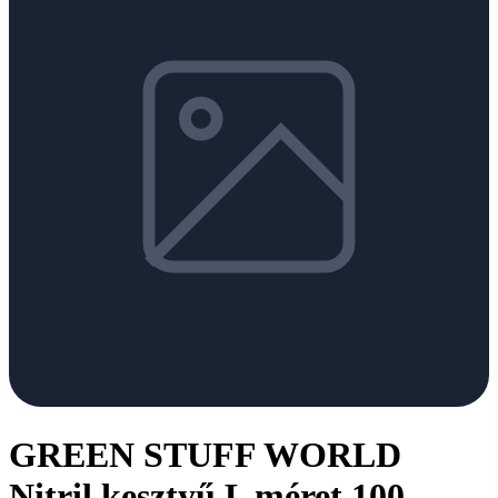
GREEN STUFF WORLD
Nitril kesztyű L méret 100