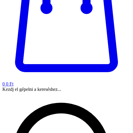
0
0 Ft
Kezdj el gépelni a kereséshez...