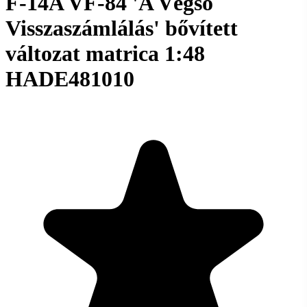
F-14A VF-84 'A Végső
Visszaszámlálás' bővített
változat matrica 1:48
HADE481010