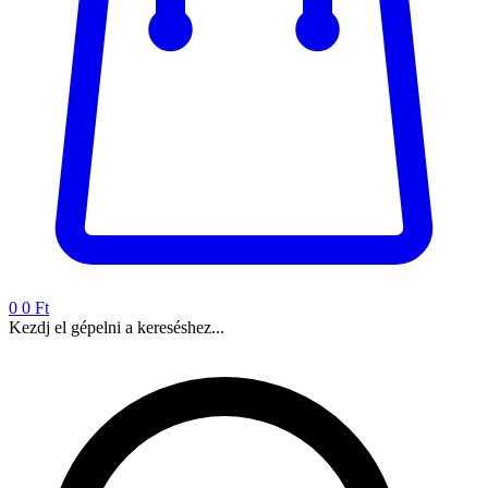
0
0 Ft
Kezdj el gépelni a kereséshez...