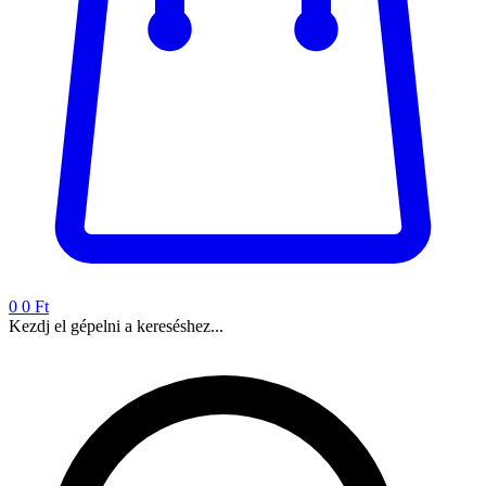
0
0 Ft
Kezdj el gépelni a kereséshez...