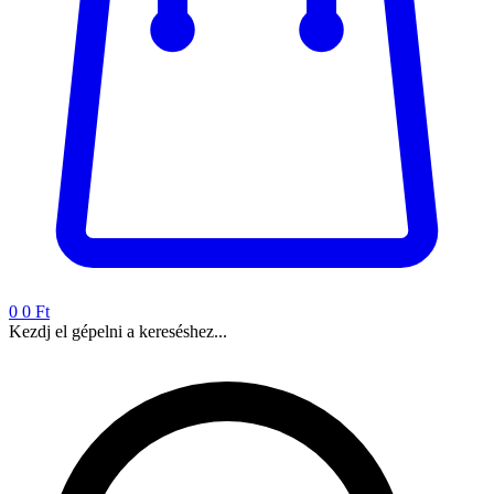
0
0 Ft
Kezdj el gépelni a kereséshez...