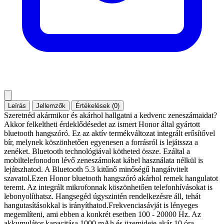
Leírás
Jellemzők
Értékelések (0)
Szeretnéd akármikor és akárhol hallgatni a kedvenc zeneszámaidat?
Akkor felkeltheti érdeklődésedet az ismert Honor által gyártott
bluetooth hangszóró. Ez az aktív termékváltozat integrált erősítővel
bír, melynek köszönhetően egyenesen a forrásról is lejátssza a
zenéket. Bluetooth technológiával kötheted össze. Ezáltal a
mobiltelefonodon lévő zeneszámokat kábel használata nélkül is
lejátszhatod. A Bluetooth 5.3 kitűnő minőségű hangátvitelt
szavatol.Ezen Honor bluetooth hangszóró akárhol remek hangulatot
teremt. Az integrált mikrofonnak köszönhetően telefonhívásokat is
lebonyolíthatsz. Hangsegéd úgyszintén rendelkezésre áll, tehát
hangutasításokkal is irányíthatod.Frekvenciasávját is lényeges
megemlíteni, ami ebben a konkrét esetben 100 - 20000 Hz. Az
akkumulátor kapacitása 1000 mAh és üzemideje akár 10 óra