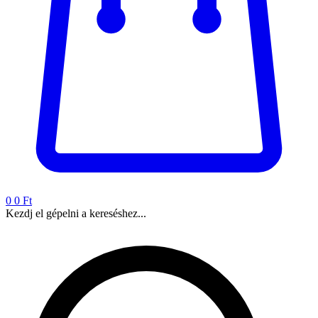
0
0 Ft
Kezdj el gépelni a kereséshez...