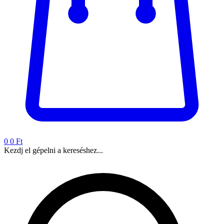
0
0 Ft
Kezdj el gépelni a kereséshez...