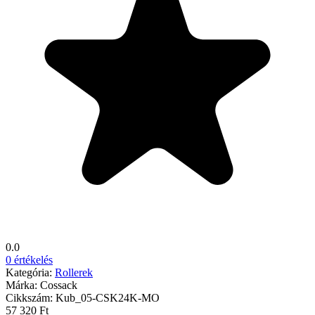
0.0
0 értékelés
Kategória:
Rollerek
Márka:
Cossack
Cikkszám:
Kub_05-CSK24K-MO
57 320 Ft