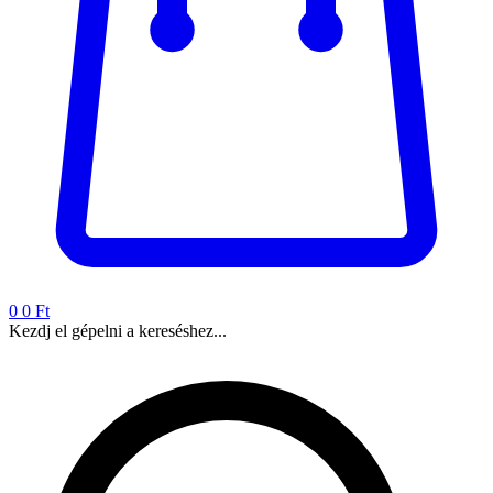
0
0 Ft
Kezdj el gépelni a kereséshez...