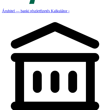
Áruhitel — banki részletfizetés
Kalkulátor ›