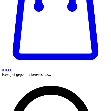
0
0 Ft
Kezdj el gépelni a kereséshez...