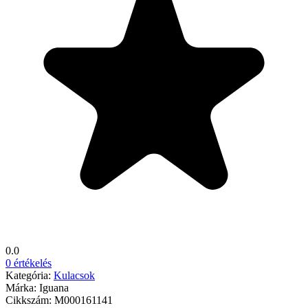
0.0
0 értékelés
Kategória:
Kulacsok
Márka:
Iguana
Cikkszám:
M000161141