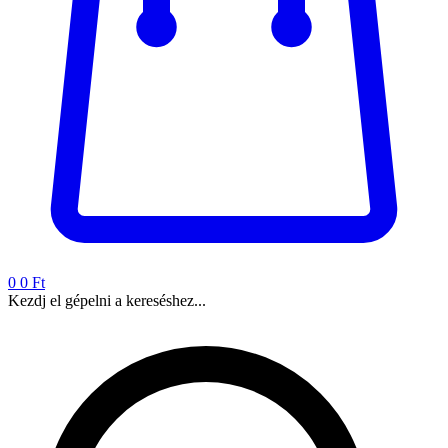
0
0 Ft
Kezdj el gépelni a kereséshez...