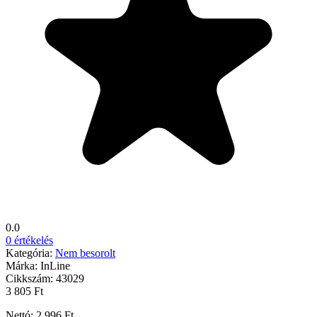
0.0
0 értékelés
Kategória:
Nem besorolt
Márka:
InLine
Cikkszám:
43029
3 805 Ft
Nettó: 2 996 Ft