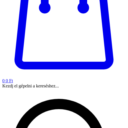
0
0 Ft
Kezdj el gépelni a kereséshez...