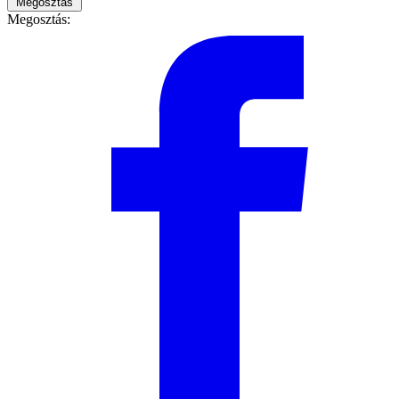
Megosztás
Megosztás: