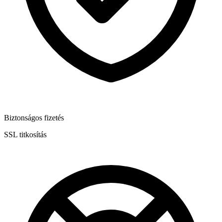
Biztonságos fizetés
SSL titkosítás