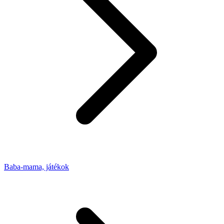
Baba-mama, játékok