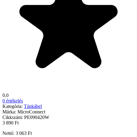
0.0
0 értékelés
Kategória:
Tápkábel
Márka:
MicroConnect
Cikkszám:
PE090420W
3 890 Ft
Nettó: 3 063 Ft