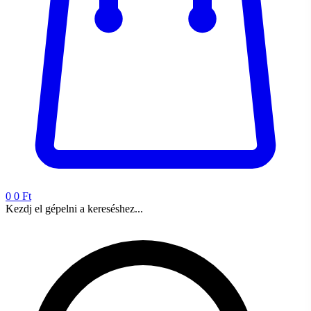
0
0 Ft
Kezdj el gépelni a kereséshez...