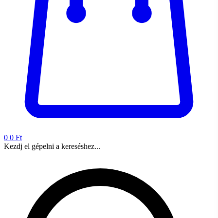
0
0 Ft
Kezdj el gépelni a kereséshez...