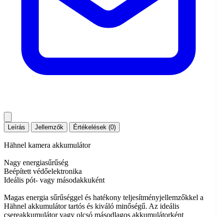
Leírás
Jellemzők
Értékelések (0)
Hähnel kamera akkumulátor
Nagy energiasűrűség
Beépített védőelektronika
Ideális pót- vagy másodakkuként
Magas energia sűrűséggel és hatékony teljesítményjellemzőkkel a
Hähnel akkumulátor tartós és kiváló minőségű. Az ideális
csereakkumulátor vagy olcsó másodlagos akkumulátorként