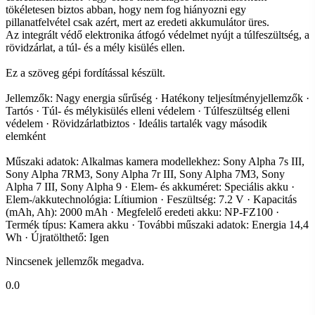
tökéletesen biztos abban, hogy nem fog hiányozni egy
pillanatfelvétel csak azért, mert az eredeti akkumulátor üres.
Az integrált védő elektronika átfogó védelmet nyújt a túlfeszültség, a
rövidzárlat, a túl- és a mély kisülés ellen.
Ez a szöveg gépi fordítással készült.
Jellemzők: Nagy energia sűrűség · Hatékony teljesítményjellemzők ·
Tartós · Túl- és mélykisülés elleni védelem · Túlfeszültség elleni
védelem · Rövidzárlatbiztos · Ideális tartalék vagy második
elemként
Műszaki adatok: Alkalmas kamera modellekhez: Sony Alpha 7s III,
Sony Alpha 7RM3, Sony Alpha 7r III, Sony Alpha 7M3, Sony
Alpha 7 III, Sony Alpha 9 · Elem- és akkuméret: Speciális akku ·
Elem-/akkutechnológia: Lítiumion · Feszültség: 7.2 V · Kapacitás
(mAh, Ah): 2000 mAh · Megfelelő eredeti akku: NP-FZ100 ·
Termék típus: Kamera akku · További műszaki adatok: Energia 14,4
Wh · Újratölthető: Igen
Nincsenek jellemzők megadva.
0.0