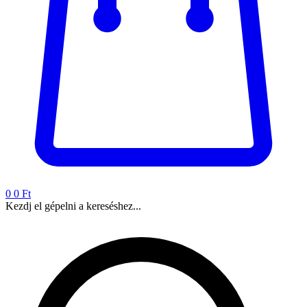
0
0 Ft
Kezdj el gépelni a kereséshez...