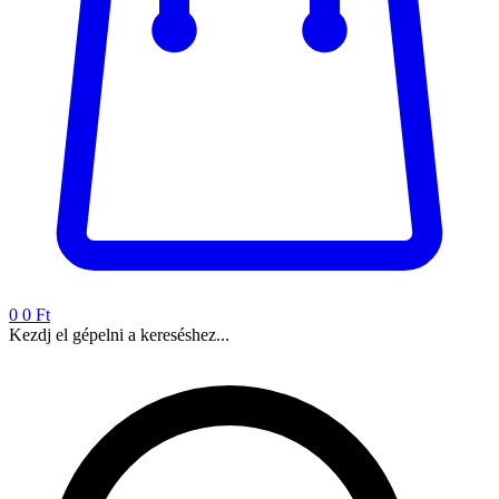
0
0 Ft
Kezdj el gépelni a kereséshez...