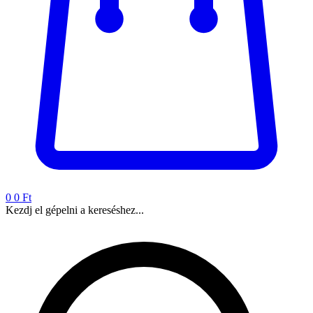
0
0 Ft
Kezdj el gépelni a kereséshez...