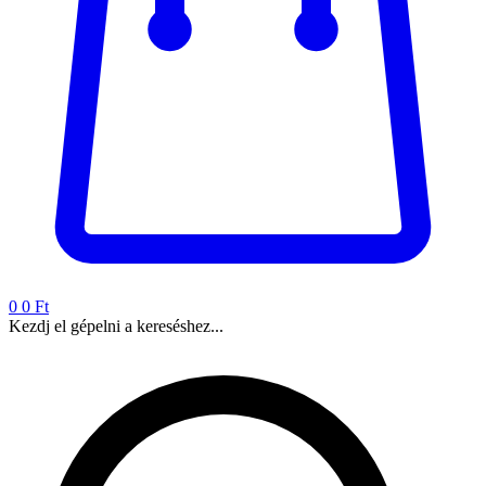
0
0 Ft
Kezdj el gépelni a kereséshez...