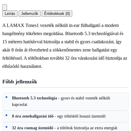
Leírás
Jellemzők
Értékelések (0)
A LAMAX Tones1 vezeték nélküli in-ear fülhallgató a modern
hangélmény tökéletes megoldása. Bluetooth 5.3 technológiával és
15 méteres hatótávval biztosítja a stabil és gyors csatlakozást, így
akár 8 órán át élvezheted a zökkenőmentes zene hallgatást egy
feltöltéssel. A töltőtokban további 32 óra várakozási idő biztosítja az
elhúzódó használatot.
Főbb jellemzők
Bluetooth 5.3 technológia
- gyors és stabil vezeték nélküli
kapcsolat
8 óra zenehallgatási idő
- egy töltésből hosszú üzemidő
32 óra csomag üzemidő
- a töltőtok biztosítja az extra energiát