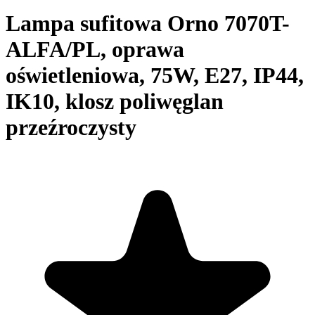
Lampa sufitowa Orno 7070T-
ALFA/PL, oprawa
oświetleniowa, 75W, E27, IP44,
IK10, klosz poliwęglan
przeźroczysty