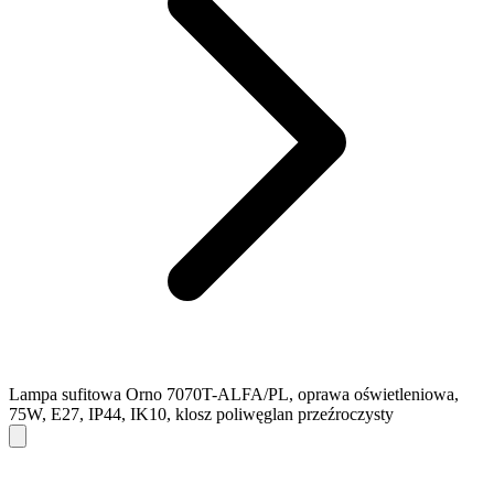
Lampa sufitowa Orno 7070T-ALFA/PL, oprawa oświetleniowa,
75W, E27, IP44, IK10, klosz poliwęglan przeźroczysty