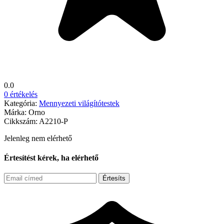
0.0
0 értékelés
Kategória:
Mennyezeti világítótestek
Márka:
Orno
Cikkszám:
A2210-P
Jelenleg nem elérhető
Értesítést kérek, ha elérhető
Értesíts