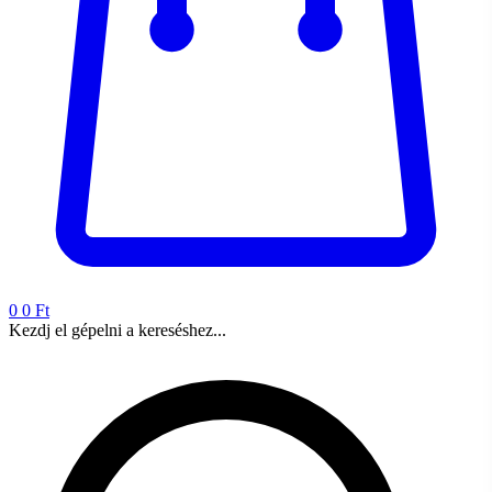
0
0 Ft
Kezdj el gépelni a kereséshez...