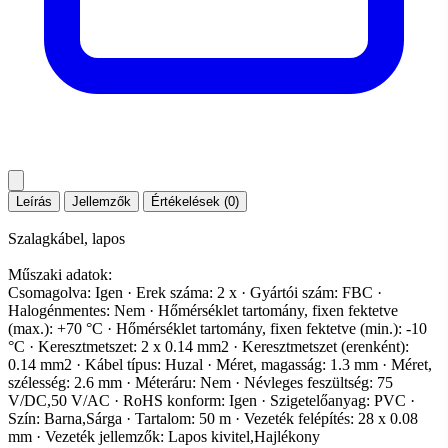
Leírás
Jellemzők
Értékelések (0)
Szalagkábel, lapos
Műszaki adatok:
Csomagolva: Igen · Erek száma: 2 x · Gyártói szám: FBC ·
Halogénmentes: Nem · Hőmérséklet tartomány, fixen fektetve
(max.): +70 °C · Hőmérséklet tartomány, fixen fektetve (min.): -10
°C · Keresztmetszet: 2 x 0.14 mm2 · Keresztmetszet (erenként):
0.14 mm2 · Kábel típus: Huzal · Méret, magasság: 1.3 mm · Méret,
szélesség: 2.6 mm · Méteráru: Nem · Névleges feszültség: 75
V/DC,50 V/AC · RoHS konform: Igen · Szigetelőanyag: PVC ·
Szín: Barna,Sárga · Tartalom: 50 m · Vezeték felépítés: 28 x 0.08
mm · Vezeték jellemzők: Lapos kivitel,Hajlékony