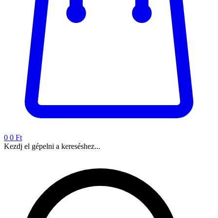
0
0 Ft
Kezdj el gépelni a kereséshez...