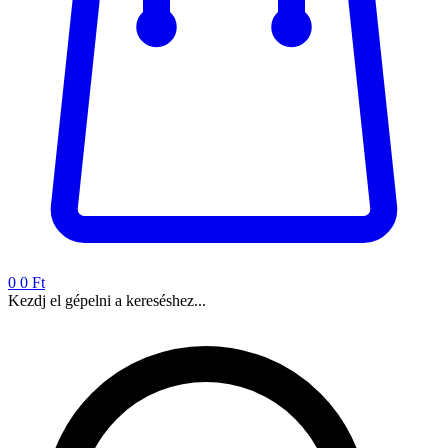
0
0 Ft
Kezdj el gépelni a kereséshez...