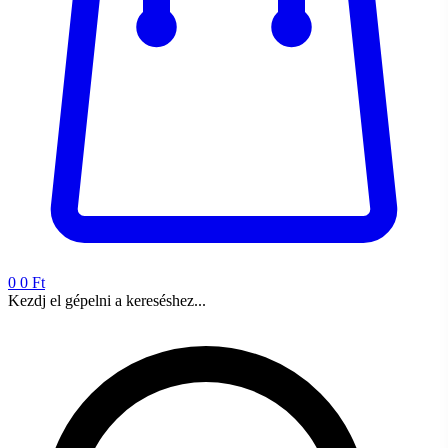
0
0 Ft
Kezdj el gépelni a kereséshez...