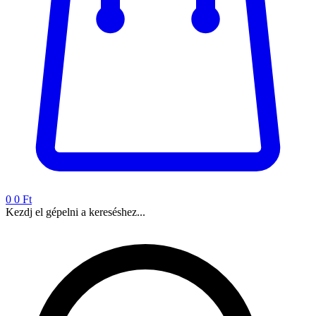
0
0 Ft
Kezdj el gépelni a kereséshez...