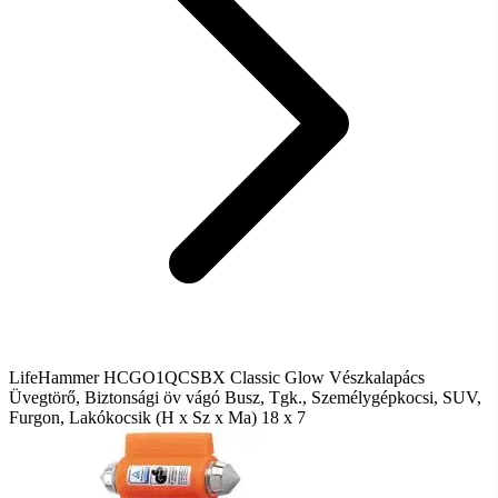
LifeHammer HCGO1QCSBX Classic Glow Vészkalapács
Üvegtörő, Biztonsági öv vágó Busz, Tgk., Személygépkocsi, SUV,
Furgon, Lakókocsik (H x Sz x Ma) 18 x 7