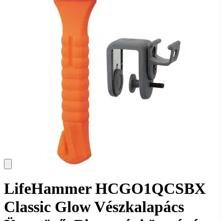
LifeHammer HCGO1QCSBX
Classic Glow Vészkalapács