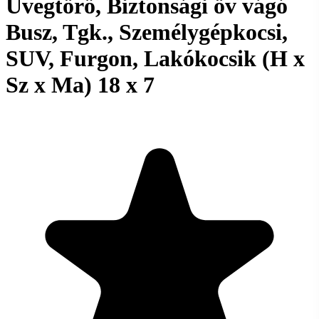
Üvegtörő, Biztonsági öv vágó
Busz, Tgk., Személygépkocsi,
SUV, Furgon, Lakókocsik (H x
Sz x Ma) 18 x 7