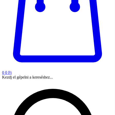
0
0 Ft
Kezdj el gépelni a kereséshez...