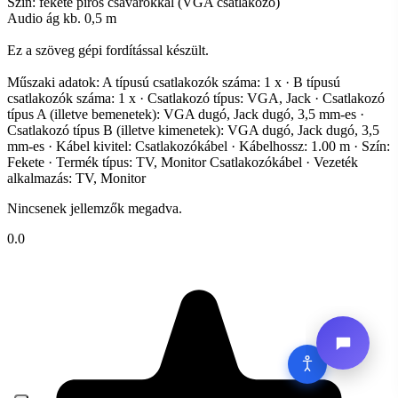
Szín: fekete piros csavarokkal (VGA csatlakozó)
Audio ág kb. 0,5 m
Ez a szöveg gépi fordítással készült.
Műszaki adatok: A típusú csatlakozók száma: 1 x · B típusú
csatlakozók száma: 1 x · Csatlakozó típus: VGA, Jack · Csatlakozó
típus A (illetve bemenetek): VGA dugó, Jack dugó, 3,5 mm-es ·
Csatlakozó típus B (illetve kimenetek): VGA dugó, Jack dugó, 3,5
mm-es · Kábel kivitel: Csatlakozókábel · Kábelhossz: 1.00 m · Szín:
Fekete · Termék típus: TV, Monitor Csatlakozókábel · Vezeték
alkalmazás: TV, Monitor
Nincsenek jellemzők megadva.
0.0