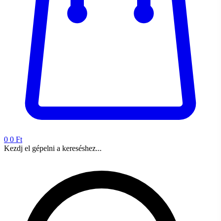
0
0 Ft
Kezdj el gépelni a kereséshez...