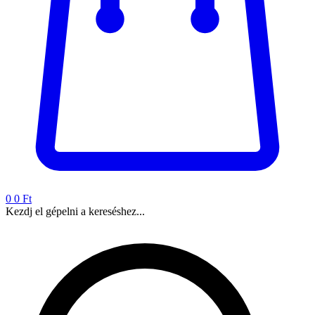
0
0 Ft
Kezdj el gépelni a kereséshez...