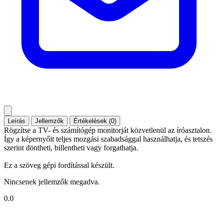
Leírás
Jellemzők
Értékelések (0)
Rögzítse a TV- és számítógép monitorját közvetlenül az íróasztalon.
Így a képernyőit teljes mozgási szabadsággal használhatja, és tetszés
szerint döntheti, billentheti vagy forgathatja.
Ez a szöveg gépi fordítással készült.
Nincsenek jellemzők megadva.
0.0