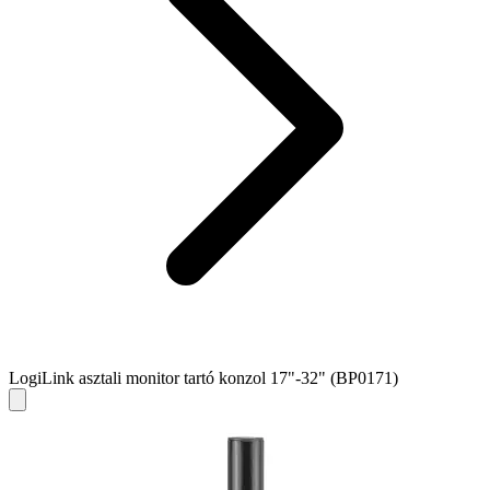
LogiLink asztali monitor tartó konzol 17"-32" (BP0171)