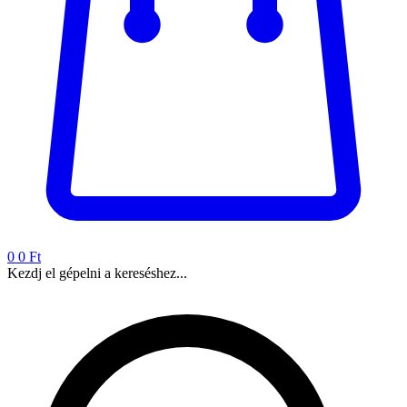
0
0 Ft
Kezdj el gépelni a kereséshez...