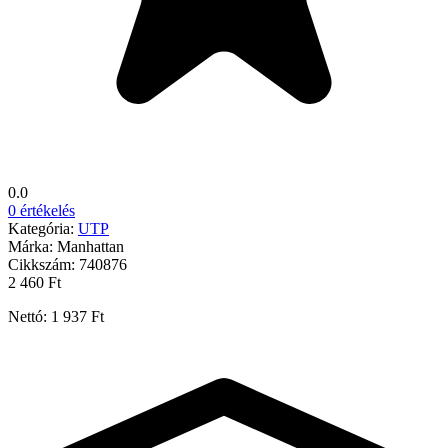
0.0
0 értékelés
Kategória:
UTP
Márka:
Manhattan
Cikkszám:
740876
2 460 Ft
Nettó: 1 937 Ft