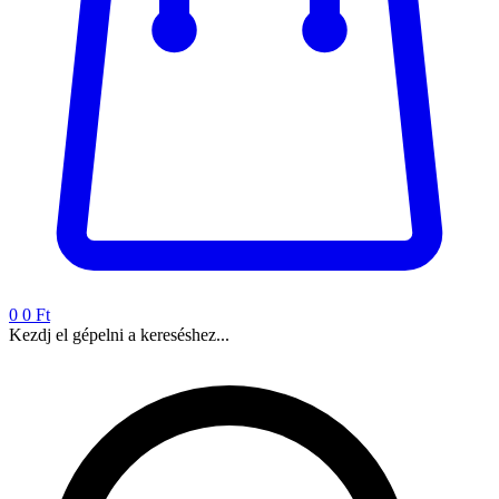
0
0 Ft
Kezdj el gépelni a kereséshez...