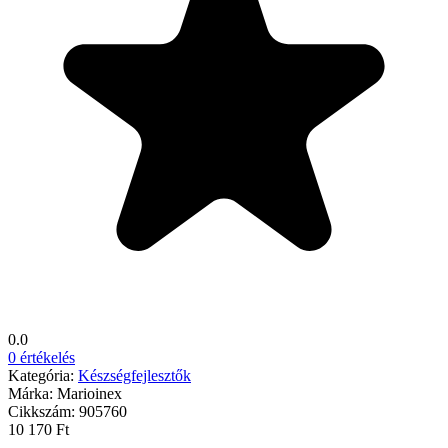
0.0
0 értékelés
Kategória:
Készségfejlesztők
Márka:
Marioinex
Cikkszám:
905760
10 170 Ft