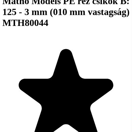
Matho Models PE réz csíkok B:
125 - 3 mm (010 mm vastagság)
MTH80044