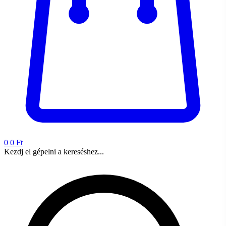
0
0 Ft
Kezdj el gépelni a kereséshez...